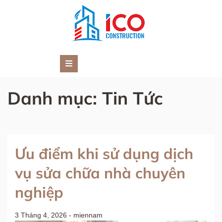
Skip
to
content
TƯ VẤN ĐẦU TƯ XÂY DỰNG VIỆT
Công Ty Cổ Phần Tư Vấn Đầu Tư Xây Dựng Việt Nam
NAM
Danh mục:
Tin Tức
Ưu điểm khi sử dụng dịch
vụ sửa chữa nhà chuyên
nghiệp
3 Tháng 4, 2026
-
miennam