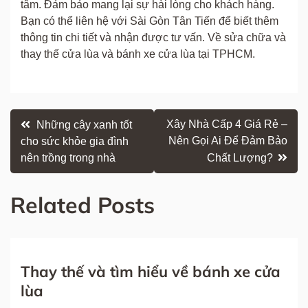
tâm. Đảm bảo mang lại sự hài lòng cho khách hàng.
Bạn có thể liên hệ với Sài Gòn Tân Tiến để biết thêm
thông tin chi tiết và nhận được tư vấn. Về sửa chữa và
thay thế cửa lùa và bánh xe cửa lùa tại TPHCM.
Điều
Xây Nhà Cấp 4 Giá Rẻ –
Những cây xanh tốt
Nên Gọi Ai Để Đảm Bảo
cho sức khỏe gia đình
hướng
nên trồng trong nhà
Chất Lượng?
bài
Related Posts
viết
Thay thế và tìm hiểu về bánh xe cửa
lùa