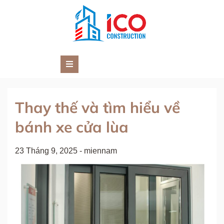
Skip
to
content
TƯ VẤN ĐẦU TƯ XÂY DỰNG VIỆT
Công Ty Cổ Phần Tư Vấn Đầu Tư Xây Dựng Việt Nam
NAM
Thay thế và tìm hiểu về
bánh xe cửa lùa
23 Tháng 9, 2025
-
miennam