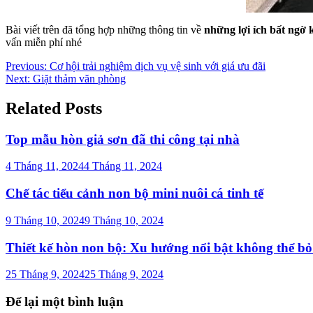
Bài viết trên đã tổng hợp những thông tin về
những lợi ích bất ngờ 
vấn miễn phí nhé
Điều
Previous:
Cơ hội trải nghiệm dịch vụ vệ sinh với giá ưu đãi
Next:
Giặt thảm văn phòng
hướng
bài
Related Posts
viết
Top mẫu hòn giả sơn đã thi công tại nhà
4 Tháng 11, 2024
4 Tháng 11, 2024
Chế tác tiểu cảnh non bộ mini nuôi cá tinh tế
9 Tháng 10, 2024
9 Tháng 10, 2024
Thiết kế hòn non bộ: Xu hướng nổi bật không thể b
25 Tháng 9, 2024
25 Tháng 9, 2024
Để lại một bình luận