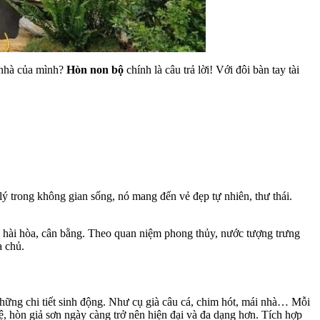
 nhà của mình?
Hòn non bộ
chính là câu trả lời! Với đôi bàn tay tài
lý trong không gian sống, nó mang đến vẻ đẹp tự nhiên, thư thái.
g hài hòa, cân bằng. Theo quan niệm phong thủy, nước tượng trưng
a chủ.
những chi tiết sinh động. Như cụ già câu cá, chim hót, mái nhà… Mỗi
ệ, hòn giả sơn ngày càng trở nên hiện đại và đa dạng hơn. Tích hợp