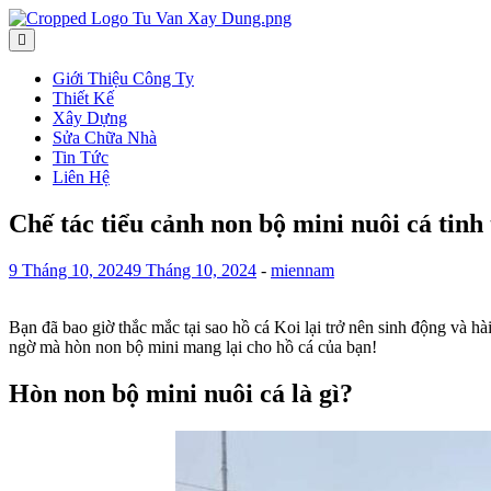
Skip
to
Tư Vấn Đầu Tư Xây Dựng Việt Nam
Công Ty Cổ Phần Tư Vấn Đầu Tư Xây Dựng Việt Nam
content
Giới Thiệu Công Ty
Thiết Kế
Xây Dựng
Sửa Chữa Nhà
Tin Tức
Liên Hệ
Chế tác tiểu cảnh non bộ mini nuôi cá tinh 
9 Tháng 10, 2024
9 Tháng 10, 2024
-
miennam
Bạn đã bao giờ thắc mắc tại sao hồ cá Koi lại trở nên sinh động và 
ngờ mà hòn non bộ mini mang lại cho hồ cá của bạn!
Hòn non bộ mini nuôi cá là gì?