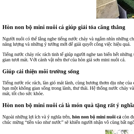
Hòn non bộ mini nuôi cá giúp giải tỏa căng thẳng
Người nuôi có thể lắng nghe tiếng nước chảy và ngắm nhìn những chú 
năng lượng và những ý tưởng mới để giải quyết công việc hiệu quả.
Tiếng nước chảy róc rách tinh tế giúp người nghe tan biến hết những
gian tươi mát. Với cảnh vật nên thơ của hòn giả sơn mini nuôi cá.
Giúp cải thiện môi trường sống
Tiếng nước róc rách, làn gió mát lành, cùng hương thơm dịu nhẹ củ
bạn một không gian sống trong lành, thư thái. Hệ thống nước chảy và
mát, tốt cho sức khỏe.
Hòn non bộ mini nuôi cá là món quà tặng rất ý nghĩ
Ngoài những lợi ích và ý nghĩa trên,
hòn non bộ mini nuôi cá
còn đư
chúc mừng “tiền vào như nước” sẽ khiến người nhận vô cùng bất ngờ 