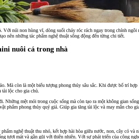
. Với núi non hùng vĩ, dòng suối chảy róc rách ngay trong chính ngôi
tạo nên những tác phẩm nghệ thuật sống động đến từng chi tiết.
ini nuôi cá trong nhà
ảo. Mà còn là một biểu tượng phong thủy sâu sắc. Khi được bố trí hợp 
tài lộc cho gia chủ.
ịu đi. Những mệt mỏi trong cuộc sống mà còn tạo ra một không gian sốn
vật phẩm phong thủy quý giá. Giúp gia tăng tài lộc và may mắn cho gi
c phẩm nghệ thuật thu nhỏ, kết hợp hài hòa giữa nước, non, cây cỏ và 
g tươi mát và gần gũi với thiên nhiên. Với sự phát triển của công ngh