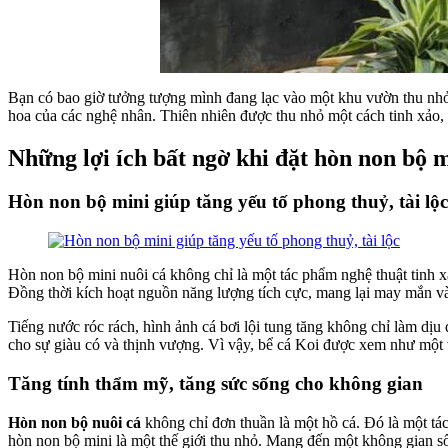
Bạn có bao giờ tưởng tượng mình đang lạc vào một khu vườn thu nhỏ
hoa của các nghệ nhân. Thiên nhiên được thu nhỏ một cách tinh xảo, 
Những lợi ích bất ngờ khi đặt hòn non bộ m
Hòn non bộ mini giúp tăng yếu tố phong thuỷ, tài lộc
Hòn non bộ mini nuôi cá không chỉ là một tác phẩm nghệ thuật tinh x
Đồng thời kích hoạt nguồn năng lượng tích cực, mang lại may mắn và 
Tiếng nước róc rách, hình ảnh cá bơi lội tung tăng không chỉ làm d
cho sự giàu có và thịnh vượng. Vì vậy, bể cá Koi được xem như một 
Tăng tính thẩm mỹ, tăng sức sống cho không gian
Hòn non bộ nuôi cá
không chỉ đơn thuần là một hồ cá. Đó là một tá
hòn non bộ mini là một thế giới thu nhỏ. Mang đến một không gian sốn