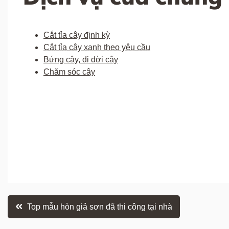
Cắt tỉa cây định kỳ
Cắt tỉa cây xanh theo yêu cầu
Bứng cây, di dời cây
Chăm sóc cây
Điều
Top mẫu hòn giả sơn đã thi công tại nhà