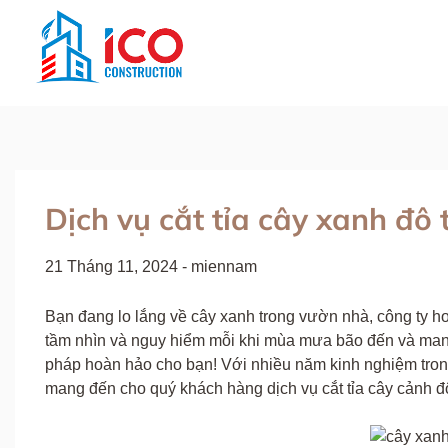
Skip
to
content
TƯ VẤN ĐẦU TƯ XÂY DỰNG VIỆT NA
Công Ty Cổ Phần Tư Vấn Đầu Tư Xây Dựng Việt Nam
Dịch vụ cắt tỉa cây xanh đô 
21 Tháng 11, 2024
-
miennam
Bạn đang lo lắng về cây xanh trong vườn nhà, công ty h
tầm nhìn và nguy hiểm mỗi khi mùa mưa bão đến và ma
pháp hoàn hảo cho bạn! Với nhiều năm kinh nghiệm trong
mang đến cho quý khách hàng dịch vụ cắt tỉa cây cảnh đ