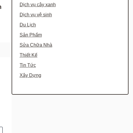
Dịch vụ cây xanh
n
Dịch vụ vệ sinh
Du Lịch
Sản Phẩm
Sửa Chữa Nhà
Thiết Kế
Tin Tức
Xây Dựng