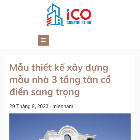
Skip
to
content
TƯ VẤN ĐẦU TƯ XÂY DỰNG VIỆT
Công Ty Cổ Phần Tư Vấn Đầu Tư Xây Dựng Việt Nam
NAM
Mẫu thiết kế xây dựng
mẫu nhà 3 tầng tân cổ
điển sang trọng
29 Tháng 9, 2023
-
miennam